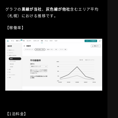
グラフの
黒線が当社
、
灰色線が他社
含むエリア平均
（札幌）における推移です。
【稼働率】
【1泊料金】