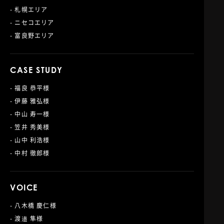
- 札幌エリア
- ニセコエリア
- 富良野エリア
CASE STUDY
- 福良 恭平様
- 伊藤 雅弘様
- 中山 寿一様
- 笠井 秀美様
- 山中 利浩様
- 中村 徹郎様
VOICE
- 八木橋 慶仁様
- 渡邉 隼様