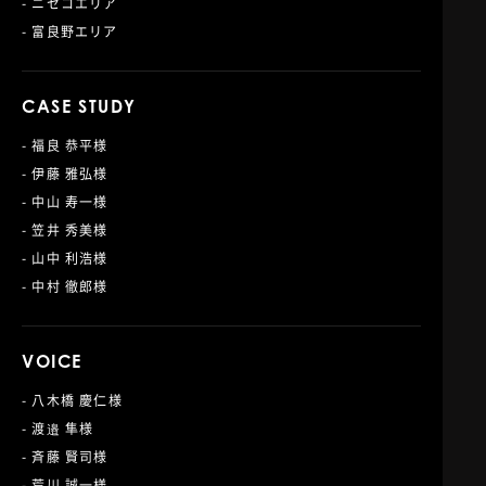
- ニセコエリア
- 富良野エリア
CASE STUDY
- 福良 恭平様
- 伊藤 雅弘様
- 中山 寿一様
- 笠井 秀美様
- 山中 利浩様
- 中村 徹郎様
VOICE
- 八木橋 慶仁様
- 渡邉 隼様
- 斉藤 賢司様
- 荒川 誠一様