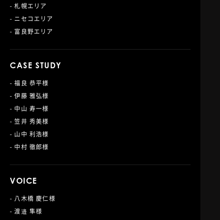
- 札幌エリア
- ニセコエリア
- 富良野エリア
CASE STUDY
- 福良 恭平様
- 伊藤 雅弘様
- 中山 寿一様
- 笠井 秀美様
- 山中 利浩様
- 中村 徹郎様
VOICE
- 八木橋 慶仁様
- 渡邉 隼様