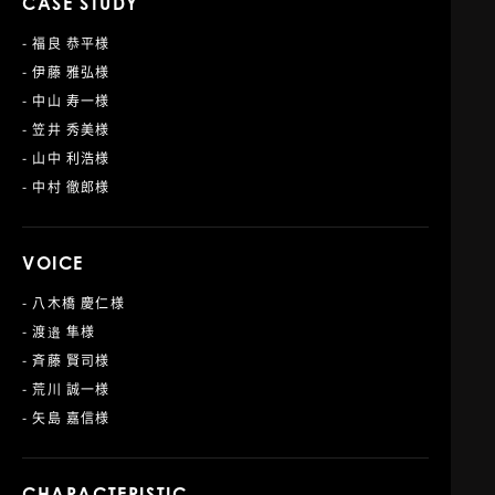
CASE STUDY
- 福良 恭平様
- 伊藤 雅弘様
- 中山 寿一様
- 笠井 秀美様
- 山中 利浩様
- 中村 徹郎様
VOICE
- 八木橋 慶仁様
- 渡邉 隼様
- 斉藤 賢司様
- 荒川 誠一様
- 矢島 嘉信様